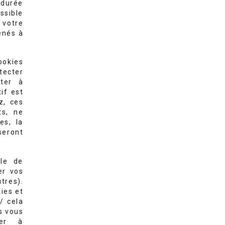
a durée
ssible
 votre
enés à
ookies
tecter
ter à
tif est
z, ces
ts, ne
es, la
seront
ble de
er vos
tres).
ies et
r/ cela
us vous
ser à