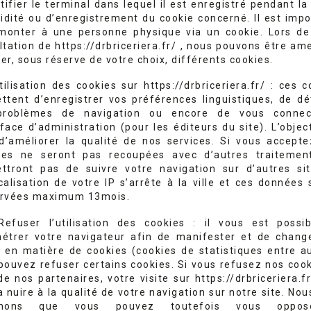
tifier le terminal dans lequel il est enregistré pendant l
lidité ou d’enregistrement du cookie concerné. Il est impo
monter à une personne physique via un cookie. Lors de
ltation de https://drbriceriera.fr/ , nous pouvons être am
ler, sous réserve de votre choix, différents cookies.
tilisation des cookies sur https://drbriceriera.fr/ : ces c
ttent d’enregistrer vos préférences linguistiques, de dé
problèmes de navigation ou encore de vous connec
rface d’administration (pour les éditeurs du site). L’objec
 d’améliorer la qualité de nos services. Si vous accepte
es ne seront pas recoupées avec d’autres traitemen
ttront pas de suivre votre navigation sur d’autres sit
calisation de votre IP s’arrête à la ville et ces données 
rvées maximum 13mois.
efuser l’utilisation des cookies : il vous est possi
étrer votre navigateur afin de manifester et de chang
s en matière de cookies (cookies de statistiques entre au
pouvez refuser certains cookies. Si vous refusez nos cook
e nos partenaires, votre visite sur https://drbriceriera.f
 nuire à la qualité de votre navigation sur notre site. No
rmons que vous pouvez toutefois vous oppo