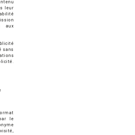
ontenu
s leur
abilité
ission
u aux
licité
é sans
ations
icité.
e
format
par le
nonyme
isité,