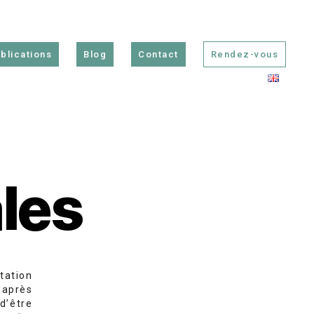
blications
Blog
Contact
Rendez-vous
les
tation
-après
d’être