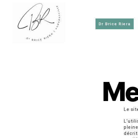
Dr Brice Riera
Dr
Brice
Riera
Me
Le sit
L’uti
plein
décri