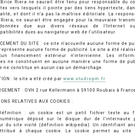
 Brice Riera ne saurait être tenu pour responsable du c
ites vers lesquels il pointe par des liens hypertexte, dan
alité, et dont il n’a pas la maîtrise éditoriale. La respons
 Riera, ne saurait être engagée pour la mauvaise transm
données due aux divers réseaux de l’Internet o
atibilités dues au navigateur web de l’utilisateur.
CEMENT DU SITE : ce site n’accueille aucune forme de pub
 représente aucune forme de publicité. Le site a été réalis
cun financement extérieur n’intervienne. Les inform
ies ne constituent en aucune manière une forme de publ
te ne constitue en aucun cas un démarchage.
ION : le site a été créé par
www.studiopm.fr
GEMENT : OVH 2 rue Kellermann à 59100 Roubaix à Franc
ONS RELATIVES AUX COOKIES :
éfinition : un cookie est un petit fichier texte au 
numérique déposé sur le disque dur de l’internaute 
ur du site visité (définition wikipedia). Un identifiant a
ttribué à chaque cookie. Le cookie permet au site v