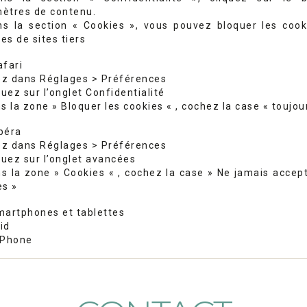
ètres de contenu.
ns la section « Cookies », vous pouvez bloquer les cook
es de sites tiers
afari
lez dans Réglages > Préférences
quez sur l’onglet Confidentialité
s la zone » Bloquer les cookies « , cochez la case « toujou
péra
lez dans Réglages > Préférences
quez sur l’onglet avancées
ns la zone » Cookies « , cochez la case » Ne jamais accept
es »
martphones et tablettes
id
iPhone