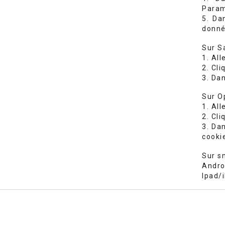
Param
5. Da
donné
Sur S
1. Al
2. Cli
3. Dan
Sur O
1. Al
2. Cli
3. Da
cooki
Sur s
Andro
Ipad/