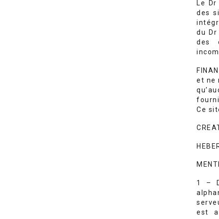
Le Dr
des s
intégr
du Dr
des 
incomp
FINAN
et ne
qu’au
fourn
Ce si
CREAT
HEBER
MENTI
1 – D
alpha
serve
est a