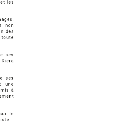
et les
images,
is non
ion des
toute
de ses
 Riera
de ses
it une
 mis à
gement
sur le
iste :