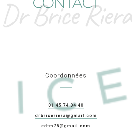
CONTACT
Dr Brice Riera
Coordonnées
01 45 74 04 40
drbriceriera@gmail.com
edtm75@gmail.com