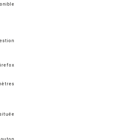
onible
estion
irefox
mètres
située
bouton