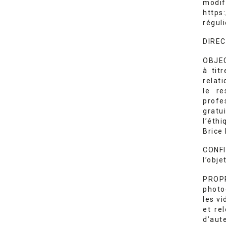
modif
https
réguli
DIREC
OBJECT
à tit
relati
le re
profes
gratu
l’éth
Brice 
CONFI
l’obje
PROPR
photo
les v
et re
d’aute