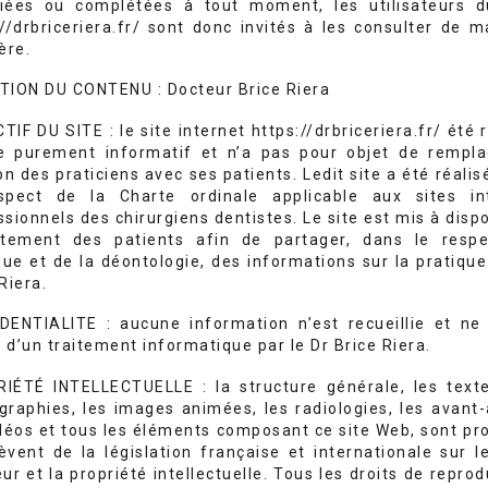
iées ou complétées à tout moment, les utilisateurs d
://drbriceriera.fr/ sont donc invités à les consulter de m
ère.
TION DU CONTENU : Docteur Brice Riera
IF DU SITE : le site internet https://drbriceriera.fr/ été 
re purement informatif et n’a pas pour objet de rempla
on des praticiens avec ses patients. Ledit site a été réali
spect de la Charte ordinale applicable aux sites in
sionnels des chirurgiens dentistes. Le site est mis à disp
itement des patients afin de partager, dans le resp
ique et de la déontologie, des informations sur la pratique
Riera.
DENTIALITE : aucune information n’est recueillie et ne 
t d’un traitement informatique par le Dr Brice Riera.
IÉTÉ INTELLECTUELLE : la structure générale, les texte
graphies, les images animées, les radiologies, les avant-
idéos et tous les éléments composant ce site Web, sont pr
lèvent de la législation française et internationale sur le
ur et la propriété intellectuelle. Tous les droits de repro