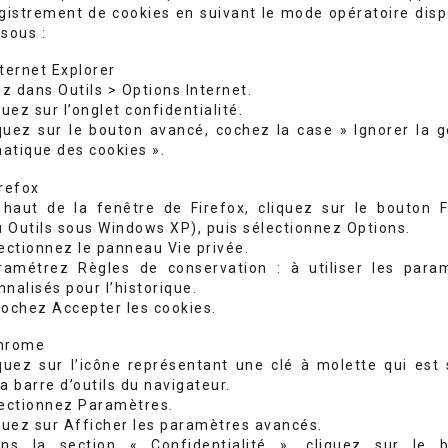
egistrement de cookies en suivant le mode opératoire disp
sous :
nternet Explorer
ez dans Outils > Options Internet.
quez sur l’onglet confidentialité.
iquez sur le bouton avancé, cochez la case » Ignorer la g
atique des cookies ».
irefox
 haut de la fenêtre de Firefox, cliquez sur le bouton F
 Outils sous Windows XP), puis sélectionnez Options.
lectionnez le panneau Vie privée.
ramétrez Règles de conservation : à utiliser les para
nalisés pour l’historique.
cochez Accepter les cookies.
hrome
iquez sur l’icône représentant une clé à molette qui est 
a barre d’outils du navigateur.
lectionnez Paramètres.
iquez sur Afficher les paramètres avancés.
ns la section « Confidentialité », cliquez sur le 