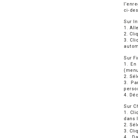
l’enr
ci-des
Sur I
1. All
2. Cli
3. Cl
autom
Sur F
1. En
(menu
2. Sé
3. Pa
person
4. Dé
Sur C
1. Cl
dans l
2. Sé
3. Cl
4. Da