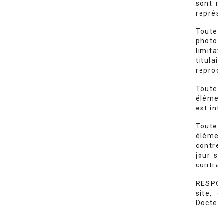
sont 
repré
Toute 
photo
limita
titu
reprod
Toute
éléme
est in
Toute
éléme
contr
jour 
contr
RESPO
site,
Docte