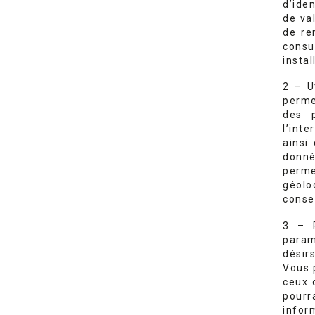
d’iden
de va
de re
consu
instal
2 – U
perme
des 
l’inte
ainsi
donné
perme
géolo
conse
3 – R
param
désir
Vous 
ceux d
pourra
info