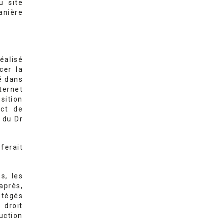
u site
anière
réalisé
cer la
sé dans
ternet
osition
ect de
 du Dr
ferait
s, les
après,
otégés
 droit
duction