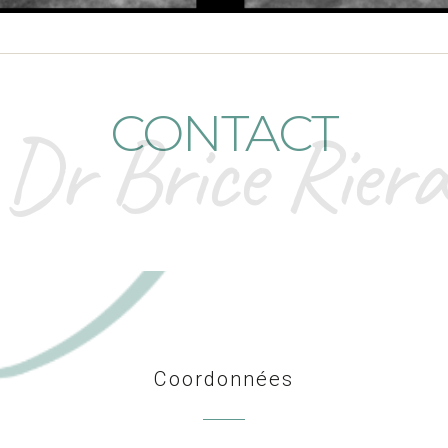
CONTACT
Dr Brice Riera
Coordonnées