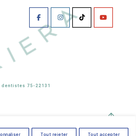
s dentistes 75-22131
↑
onnaliser
Tout rejeter
Tout accepter