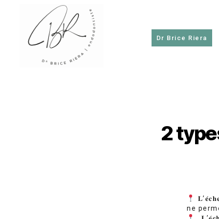
Dr Brice Riera
Dr
Brice
Riera
2 type
𝐋’𝐞́
ne perme
𝐋’𝐞́