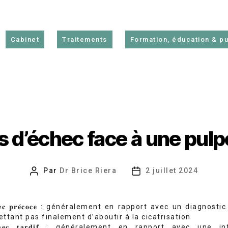
Cabinet
Traitements
Formation, éducation & pu
s d’échec face à une pul
Par
Dr Brice Riera
2 juillet 2024
Auteur
Date
de
de
l’article
l’article
𝐡𝐞𝐜 𝐩𝐫𝐞́𝐜𝐨𝐜𝐞 : généralement en rapport avec un diagnosti
ttant pas finalement d’aboutir à la cicatrisation
𝐜𝐡𝐞𝐜 𝐭𝐚𝐫𝐝𝐢𝐟 : généralement en rapport avec une inf