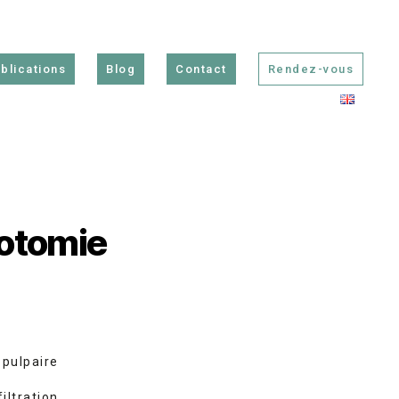
blications
Blog
Contact
Rendez-vous
potomie
c pulpaire
iltration