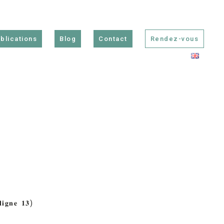
blications
Blog
Contact
Rendez-vous
𝐥𝐢𝐠𝐧𝐞 𝟏𝟑)