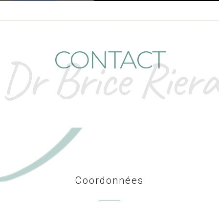
CONTACT
Dr Brice Riera
Coordonnées