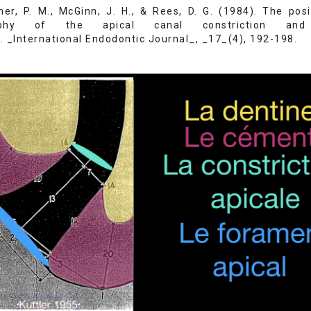
, P. M., McGinn, J. H., & Rees, D. G. (1984). The posi
aphy of the apical canal constriction and
 _International Endodontic Journal_, _17_(4), 192-198.