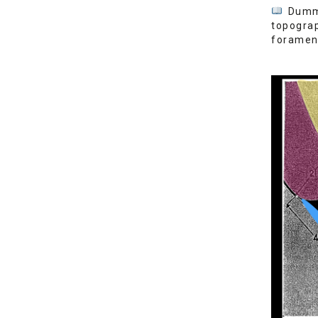
Dummer
topogr
foramen.