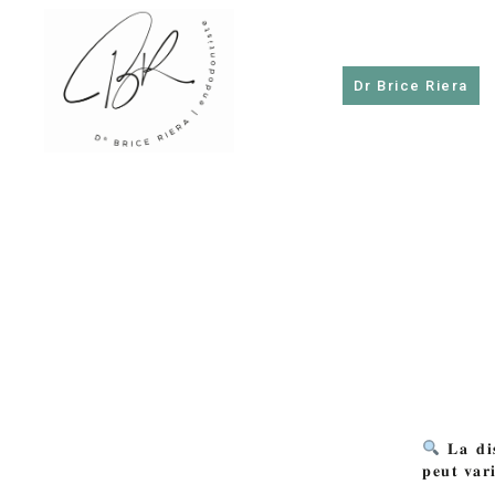
Dr Brice Riera
Dr
Brice
Riera
𝐋𝐚 𝐝𝐢𝐬
𝐩𝐞𝐮𝐭 𝐯𝐚𝐫