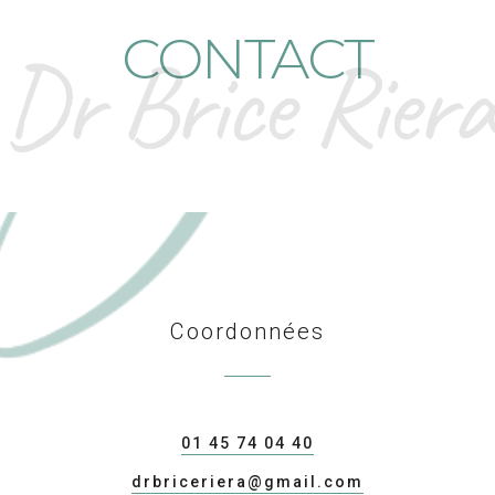
CONTACT
Dr Brice Riera
Coordonnées
01 45 74 04 40
drbriceriera@gmail.com