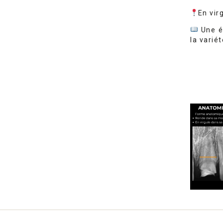
En vir
Une ét
la varié