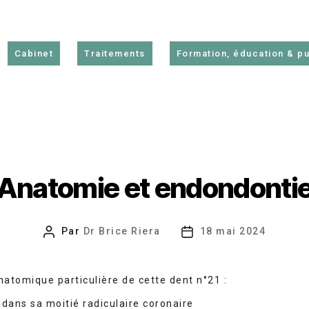
Cabinet
Traitements
Formation, éducation & pu
Anatomie et endondonti
Par
Dr Brice Riera
18 mai 2024
Auteur
Date
de
de
l’article
l’article
atomique particulière de cette dent n°21 :
dans sa moitié radiculaire coronaire