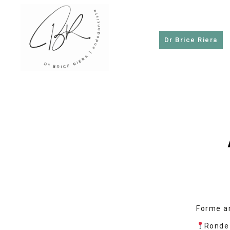
Dr Brice Riera
Dr
Brice
Riera
Forme an
Ronde 