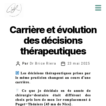
Dr
Brice
Carrière et évolution
Riera
des décisions
thérapeutiques
Par
Dr Brice Riera
23 mai 2025
Auteur
Date
de
de
𝐋𝐞𝐬
𝐝𝐞
𝐜𝐢𝐬𝐢𝐨𝐧𝐬
𝐭𝐡𝐞
𝐫𝐚𝐩𝐞𝐮𝐭𝐢𝐪𝐮𝐞𝐬
𝐩𝐫𝐢𝐬𝐞𝐬
𝐩𝐚𝐫
l’article
l’article
𝐥𝐞
𝐦𝐞̂𝐦𝐞
𝐩𝐫𝐚𝐭𝐢𝐜𝐢𝐞𝐧
𝐜𝐡𝐚𝐧𝐠𝐞𝐧𝐭
𝐚𝐮
𝐜𝐨𝐮𝐫𝐬
𝐝
’
𝐮𝐧𝐞
𝐜𝐚𝐫𝐫𝐢𝐞
𝐫𝐞
.
𝐂𝐞
𝐪𝐮𝐞
𝐣𝐞
𝐝𝐞
𝐜𝐢𝐝𝐚𝐢𝐬
𝐞𝐧
𝟒𝐞
𝐚𝐧𝐧𝐞
𝐞
𝐝𝐞
𝐜𝐡𝐢𝐫𝐮𝐫𝐠𝐢𝐞
–
𝐝𝐞𝐧𝐭𝐚𝐢𝐫𝐞
𝐞
𝐭𝐚𝐢𝐭
𝐝𝐢𝐟𝐟𝐞
𝐫𝐞𝐧𝐭
𝐝𝐞𝐬
𝐜𝐡𝐨𝐢𝐱
𝐩𝐫𝐢𝐬
𝐥𝐨𝐫𝐬
𝐝𝐞
𝐦𝐨𝐧
𝟏𝐞𝐫
𝐫𝐞𝐦𝐩𝐥𝐚𝐜𝐞𝐦𝐞𝐧𝐭
𝐚
𝐏𝐮𝐠𝐞𝐭
–
𝐓𝐡𝐞
𝐧𝐢𝐞𝐫𝐬
(
𝟒𝟓
𝐦𝐧
𝐝𝐞
𝐍𝐢𝐜𝐞
).