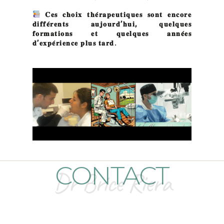
𝐂𝐞𝐬
𝐜𝐡𝐨𝐢𝐱
𝐭𝐡𝐞
𝐫𝐚𝐩𝐞𝐮𝐭𝐢𝐪𝐮𝐞𝐬
𝐬𝐨𝐧𝐭
𝐞𝐧𝐜𝐨𝐫𝐞
𝐝𝐢𝐟𝐟𝐞
𝐫𝐞𝐧𝐭𝐬
𝐚𝐮𝐣𝐨𝐮𝐫𝐝
’
𝐡𝐮𝐢
,
𝐪𝐮𝐞𝐥𝐪𝐮𝐞𝐬
𝐟𝐨𝐫𝐦𝐚𝐭𝐢𝐨𝐧𝐬
𝐞𝐭
𝐪𝐮𝐞𝐥𝐪𝐮𝐞𝐬
𝐚𝐧𝐧𝐞
𝐞𝐬
𝐝
’
𝐞𝐱𝐩𝐞
𝐫𝐢𝐞𝐧𝐜𝐞
𝐩𝐥𝐮𝐬
𝐭𝐚𝐫𝐝
.
CONTACT
Dr Brice Riera