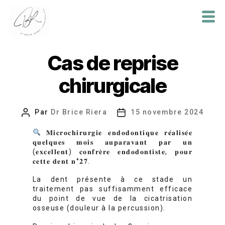
Dr
Brice
Cas de reprise
Riera
chirurgicale
Par
Dr Brice Riera
15 novembre 2024
Auteur
Date
de
de
𝐌𝐢𝐜𝐫𝐨𝐜𝐡𝐢𝐫𝐮𝐫𝐠𝐢𝐞 𝐞𝐧𝐝𝐨𝐝𝐨𝐧𝐭𝐢𝐪𝐮𝐞 𝐫𝐞́𝐚𝐥𝐢𝐬𝐞́𝐞
l’article
l’article
𝐪𝐮𝐞𝐥𝐪𝐮𝐞𝐬 𝐦𝐨𝐢𝐬 𝐚𝐮𝐩𝐚𝐫𝐚𝐯𝐚𝐧𝐭 𝐩𝐚𝐫 𝐮𝐧
(𝐞𝐱𝐜𝐞𝐥𝐥𝐞𝐧𝐭) 𝐜𝐨𝐧𝐟𝐫𝐞̀𝐫𝐞 𝐞𝐧𝐝𝐨𝐝𝐨𝐧𝐭𝐢𝐬𝐭𝐞, 𝐩𝐨𝐮𝐫
𝐜𝐞𝐭𝐭𝐞 𝐝𝐞𝐧𝐭 𝐧°𝟐𝟕.
La dent présente à ce stade un
traitement pas suffisamment efficace
du point de vue de la cicatrisation
osseuse (douleur à la percussion).