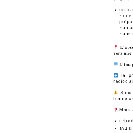
un tra
• une
prépa
• un 
• une 
𝐋’𝐚𝐛𝐬𝐞
𝐯𝐞𝐫𝐬 𝐮𝐧𝐞 
𝐋’𝐢𝐦𝐚𝐠
la pr
radioclai
Sans c
bonne ca
Mais d
retra
avuls