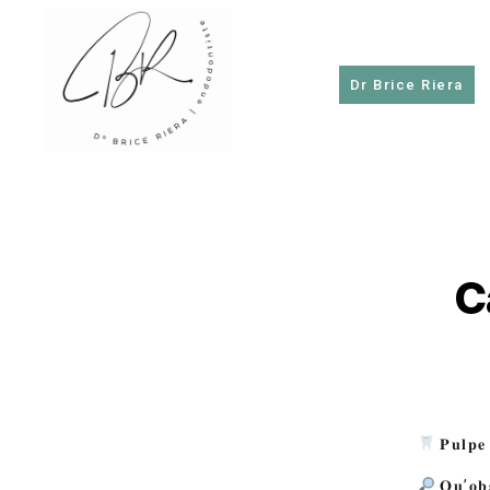
Dr Brice Riera
Dr
Brice
Riera
C
𝐏𝐮𝐥𝐩𝐞 
𝐐𝐮’𝐨𝐛𝐬