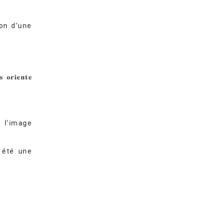
son d’une
 𝐨𝐫𝐢𝐞𝐧𝐭𝐞
 l’image
t été une