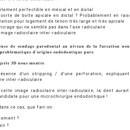
itement perfectible en mésial et en distal
 sorte de boîte apicale en distal ? Probablement en rai
ration pour logement de tenon très large et très apicale
ancrage qui ne semble pas dans l’axe radiculaire
image radioclaire inter-radiculaire
𝐧𝐜𝐞 𝐝𝐞 𝐬𝐨𝐧𝐝𝐚𝐠𝐞 𝐩𝐚𝐫𝐨𝐝𝐨𝐧𝐭𝐚𝐥 𝐚𝐮 𝐧𝐢𝐯𝐞𝐚𝐮 𝐝𝐞 𝐥𝐚 𝐟𝐮𝐫𝐜𝐚𝐭𝐢𝐨𝐧 𝐧𝐨𝐮
𝐩𝐫𝐨𝐛𝐥𝐞́𝐦𝐚𝐭𝐢𝐪𝐮𝐞 𝐝’𝐨𝐫𝐢𝐠𝐢𝐧𝐞 𝐞𝐧𝐝𝐨𝐝𝐨𝐧𝐭𝐢𝐪𝐮𝐞 𝐩𝐮𝐫𝐞.
𝐞𝐫𝐢𝐞 𝟑𝐃 𝐧𝐨𝐮𝐬 𝐦𝐨𝐧𝐭𝐫𝐞 :
ésence d’un stripping / d’une perforation, expliquant
re inter-radiculaire
ette image radioclaire inter-radiculaire, la dent aurai
ndidate pour une microchirurgie endodontique !
ans ce cas, que fait-on :
itement ?
ion ?