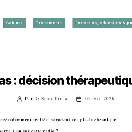
Cabinet
Traitements
Formation, éducation & pu
as : décision thérapeutiq
Par
Dr Brice Riera
20 avril 2026
Auteur
Date
de
de
l’article
l’article
𝐫𝐞́𝐜𝐞́𝐝𝐞𝐦𝐦𝐞𝐧𝐭 𝐭𝐫𝐚𝐢𝐭𝐞́𝐞, 𝐩𝐚𝐫𝐨𝐝𝐨𝐧𝐭𝐢𝐭𝐞 𝐚𝐩𝐢𝐜𝐚𝐥𝐞 𝐜𝐡𝐫𝐨𝐧𝐢𝐪𝐮𝐞
𝐞𝐫𝐯𝐞-𝐭-𝐨𝐧 𝐬𝐮𝐫 𝐜𝐞𝐭𝐭𝐞 𝐫𝐚𝐝𝐢𝐨 ?