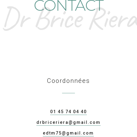
CONTACT
Dr Brice Riera
Coordonnées
01 45 74 04 40
drbriceriera@gmail.com
edtm75@gmail.com