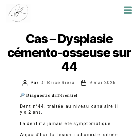
Dr
Brice
Cas – Dysplasie
Riera
cémento-osseuse sur
44
Par
Dr Brice Riera
9 mai 2026
Auteur
Date
de
de
𝐃𝐢𝐚𝐠𝐧𝐨𝐬𝐭𝐢𝐜 𝐝𝐢𝐟𝐟𝐞́𝐫𝐞𝐧𝐭𝐢𝐞𝐥
l’article
l’article
Dent n°44, traitée au niveau canalaire il
y a 2 ans.
La dent n’a jamais été symptomatique.
Aujourd’hui la lésion radiomixte située