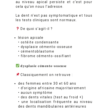
au niveau apical persiste et c’est pour
cela qu’on nous l’adresse.
La dent n’est pas symptomatique et tous
les tests cliniques sont normaux.
De quoi s’agit-il ?
lésion apicale
• ostéite condensante
• dysplasie cémento-osseuse
• cémentoblastome
• fibrome cémento-ossifiant
𝐝𝐲𝐬𝐩𝐥𝐚𝐬𝐢𝐞 𝐜𝐞́𝐦𝐞𝐧𝐭𝐨-𝐨𝐬𝐬𝐞𝐮𝐬𝐞
Classiquement on retrouve :
des femmes entre 30 et 60 ans
• d’origine africaine majoritairement
• aucun symptôme
• des dents vitales (test au froid +)
• une localisation fréquente au niveau
des dents mandibulaires antérieures