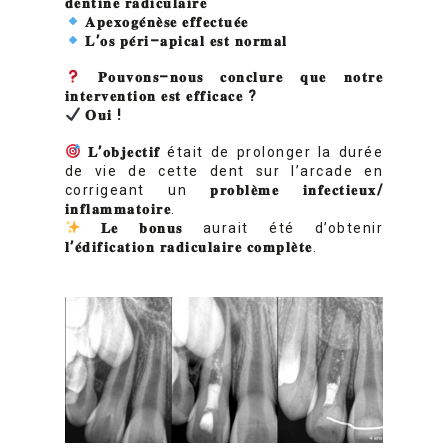
𝐝𝐞𝐧𝐭𝐢𝐧𝐞
𝐫𝐚𝐝𝐢𝐜𝐮𝐥𝐚𝐢𝐫𝐞
𝐀𝐩𝐞𝐱𝐨𝐠𝐞
𝐧𝐞
𝐬𝐞
𝐞𝐟𝐟𝐞𝐜𝐭𝐮𝐞
𝐞
𝐋
’
𝐨𝐬
𝐩𝐞
𝐫𝐢
–
𝐚𝐩𝐢𝐜𝐚𝐥
𝐞𝐬𝐭
𝐧𝐨𝐫𝐦𝐚𝐥
𝐏𝐨𝐮𝐯𝐨𝐧𝐬
–
𝐧𝐨𝐮𝐬
𝐜𝐨𝐧𝐜𝐥𝐮𝐫𝐞
𝐪𝐮𝐞
𝐧𝐨𝐭𝐫𝐞
𝐢𝐧𝐭𝐞𝐫𝐯𝐞𝐧𝐭𝐢𝐨𝐧
𝐞𝐬𝐭
𝐞𝐟𝐟𝐢𝐜𝐚𝐜𝐞
?
𝐎𝐮𝐢
!
𝐋
’
𝐨𝐛𝐣𝐞𝐜𝐭𝐢𝐟
était de prolonger la durée
de vie de cette dent sur l’arcade en
corrigeant un
𝐩𝐫𝐨𝐛𝐥𝐞
𝐦𝐞
𝐢𝐧𝐟𝐞𝐜𝐭𝐢𝐞𝐮𝐱
/
𝐢𝐧𝐟𝐥𝐚𝐦𝐦𝐚𝐭𝐨𝐢𝐫𝐞
.
𝐋𝐞
𝐛𝐨𝐧𝐮𝐬
aurait été d’obtenir
𝐥
’
𝐞
𝐝𝐢𝐟𝐢𝐜𝐚𝐭𝐢𝐨𝐧
𝐫𝐚𝐝𝐢𝐜𝐮𝐥𝐚𝐢𝐫𝐞
𝐜𝐨𝐦𝐩𝐥𝐞
𝐭𝐞
.