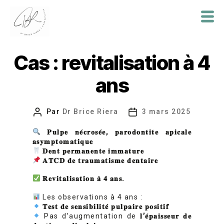
Dr
Brice
Cas : revitalisation à 4
Riera
ans
Par
Dr Brice Riera
3 mars 2025
Auteur
Date
de
de
𝐏𝐮𝐥𝐩𝐞
𝐧𝐞
𝐜𝐫𝐨𝐬𝐞
𝐞
,
𝐩𝐚𝐫𝐨𝐝𝐨𝐧𝐭𝐢𝐭𝐞
𝐚𝐩𝐢𝐜𝐚𝐥𝐞
l’article
l’article
𝐚𝐬𝐲𝐦𝐩𝐭𝐨𝐦𝐚𝐭𝐢𝐪𝐮𝐞
𝐃𝐞𝐧𝐭
𝐩𝐞𝐫𝐦𝐚𝐧𝐞𝐧𝐭𝐞
𝐢𝐦𝐦𝐚𝐭𝐮𝐫𝐞
𝐀𝐓𝐂𝐃
𝐝𝐞
𝐭𝐫𝐚𝐮𝐦𝐚𝐭𝐢𝐬𝐦𝐞
𝐝𝐞𝐧𝐭𝐚𝐢𝐫𝐞
𝐑𝐞𝐯𝐢𝐭𝐚𝐥𝐢𝐬𝐚𝐭𝐢𝐨𝐧
𝐚
̀
𝟒
𝐚𝐧𝐬
.
Les observations à 4 ans :
𝐓𝐞𝐬𝐭
𝐝𝐞
𝐬𝐞𝐧𝐬𝐢𝐛𝐢𝐥𝐢𝐭𝐞
́
𝐩𝐮𝐥𝐩𝐚𝐢𝐫𝐞
𝐩𝐨𝐬𝐢𝐭𝐢𝐟
Pas d’augmentation de
𝐥
’
𝐞
𝐩𝐚𝐢𝐬𝐬𝐞𝐮𝐫
𝐝𝐞