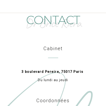
CONTACT
Dr Brice Riera
Cabinet
3 boulevard Pereire, 75017 Paris
Du lundi au jeudi
Coordonnées