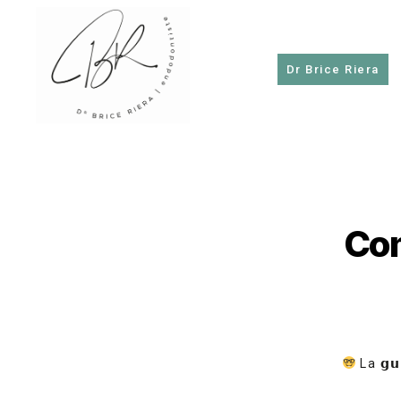
Dr Brice Riera
Dr
Brice
Riera
Com
La
𝗴𝘂