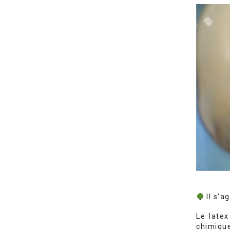
Il s’a
Le late
chimiqu