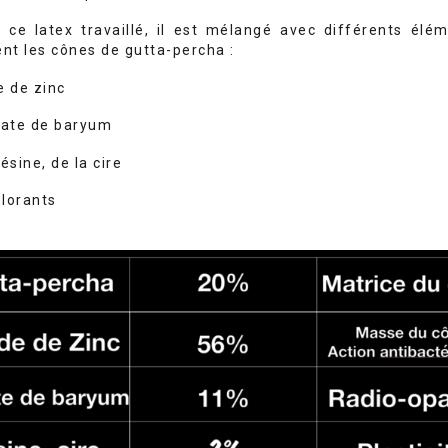
 ce latex travaillé, il est mélangé avec différents élé
t les cônes de gutta-percha :
de de zinc
ulfate de baryum
 résine, de la cire
olorants