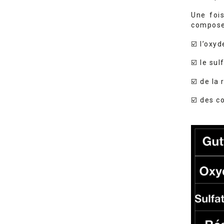
Une fois
composen
☑
️ l’oxy
☑
️ le s
☑
️ de la
☑
️ des c