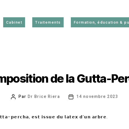
Cabinet
Traitements
Formation, éducation & pu
position de la Gutta-Pe
Par
Dr Brice Riera
14 novembre 2023
Auteur
Date
de
de
l’article
l’article
𝘁𝘁𝗮
–
𝗽𝗲𝗿𝗰𝗵𝗮
,
𝗲𝘀𝘁
𝗶𝘀𝘀𝘂𝗲
𝗱𝘂
𝗹𝗮𝘁𝗲𝘅
𝗱
’
𝘂𝗻
𝗮𝗿𝗯𝗿𝗲
.