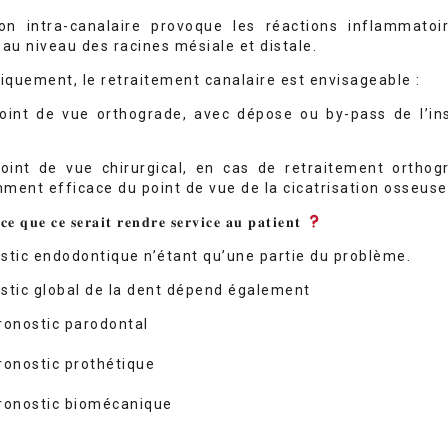
ion intra-canalaire provoque les réactions inflammatoi
 au niveau des racines mésiale et distale.
quement, le retraitement canalaire est envisageable :
oint de vue orthograde, avec dépose ou by-pass de l’in
oint de vue chirurgical, en cas de retraitement orthog
ment efficace du point de vue de la cicatrisation osseuse
𝐜𝐞 𝐪𝐮𝐞 𝐜𝐞 𝐬𝐞𝐫𝐚𝐢𝐭 𝐫𝐞𝐧𝐝𝐫𝐞 𝐬𝐞𝐫𝐯𝐢𝐜𝐞 𝐚𝐮 𝐩𝐚𝐭𝐢𝐞𝐧𝐭
stic endodontique n’étant qu’une partie du problème.
stic global de la dent dépend également
ronostic parodontal
ronostic prothétique
ronostic biomécanique