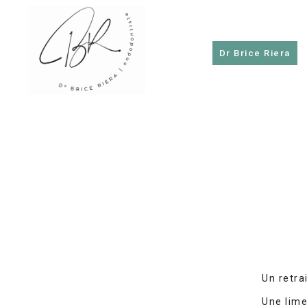
Dr Brice Riera
Dr
Brice
Riera
Un retra
Une lime