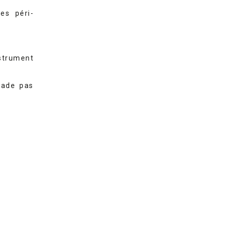
res péri-
strument
rade pas