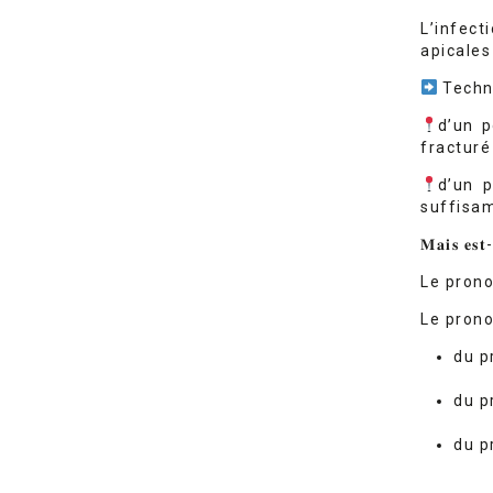
L’infect
apicales
Techni
d’un p
fracturé
d’un p
suffisam
𝐌𝐚𝐢𝐬 𝐞𝐬𝐭-
Le prono
Le prono
du p
du p
du p