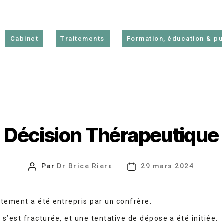
Cabinet
Traitements
Formation, éducation & pu
Décision Thérapeutique
Par
Dr Brice Riera
29 mars 2024
Auteur
Date
de
de
l’article
l’article
itement a été entrepris par un confrère.
 s’est fracturée, et une tentative de dépose a été initiée.