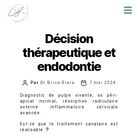
Dr
Brice
Décision
Riera
thérapeutique et
endodontie
Par
Dr Brice Riera
7 mai 2024
Auteur
Date
de
de
Diagnostic de pulpe vivante, os péri-
l’article
l’article
apical normal, résorption radiculaire
externe inflammatoire cervicale
avancée.
Est-ce que le traitement canalaire est
réalisable