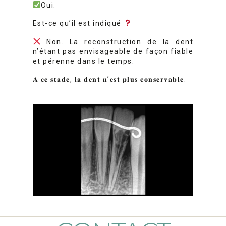
Oui.
Est-ce qu’il est indiqué
Non. La reconstruction de la dent
n’étant pas envisageable de façon fiable
et pérenne dans le temps.
𝐀 𝐜𝐞 𝐬𝐭𝐚𝐝𝐞, 𝐥𝐚 𝐝𝐞𝐧𝐭 𝐧’𝐞𝐬𝐭 𝐩𝐥𝐮𝐬 𝐜𝐨𝐧𝐬𝐞𝐫𝐯𝐚𝐛𝐥𝐞.