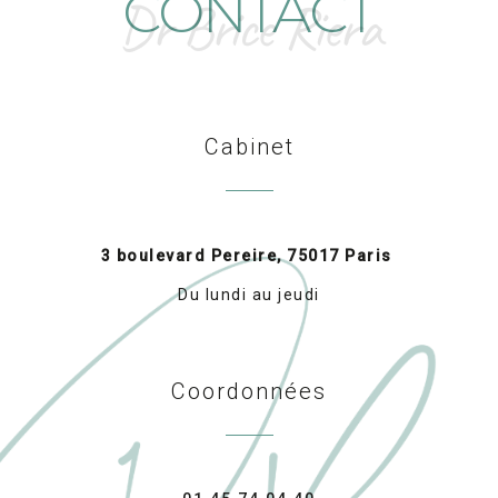
CONTACT
Dr Brice Riera
Cabinet
3 boulevard Pereire, 75017 Paris
Du lundi au jeudi
Coordonnées