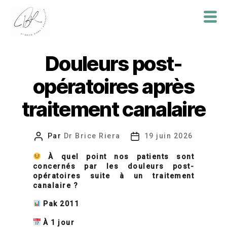
Dr
Brice
Douleurs post-
Riera
opératoires après
traitement canalaire
Par
Dr Brice Riera
19 juin 2026
Auteur
Date
de
de
À quel point nos patients sont
l’article
l’article
concernés par les douleurs post-
opératoires suite à un traitement
canalaire ?
Pak 2011
À 1 jour