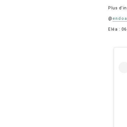
Plus d’i
@
endo
Eléa : 0