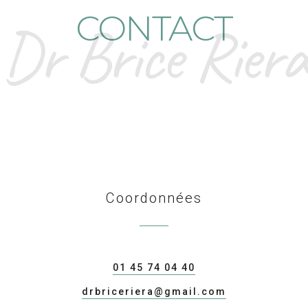
CONTACT
Dr Brice Riera
Coordonnées
01 45 74 04 40
drbriceriera@gmail.com