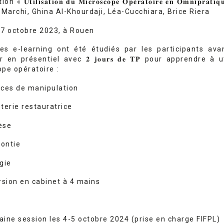
« 𝐔𝐭𝐢𝐥𝐢𝐬𝐚𝐭𝐢𝐨𝐧 𝐝𝐮 𝐌𝐢𝐜𝐫𝐨𝐬𝐜𝐨𝐩𝐞 𝐎𝐩𝐞́𝐫𝐚𝐭𝐨𝐢𝐫𝐞 𝐞𝐧 𝐎𝐦𝐧𝐢𝐩𝐫𝐚𝐭
 Marchi, Ghina Al-Khourdaji, Léa-Cucchiara, Brice Riera
7 octobre 2023, à Rouen
es e-learning ont été étudiés par les participants ava
 en présentiel avec 𝟐 𝐣𝐨𝐮𝐫𝐬 𝐝𝐞 𝐓𝐏 pour apprendre à u
pe opératoire :
ces de manipulation
terie restauratrice
èse
ontie
gie
sion en cabinet à 4 mains
ine session les 4-5 octobre 2024 (prise en charge FIFPL)