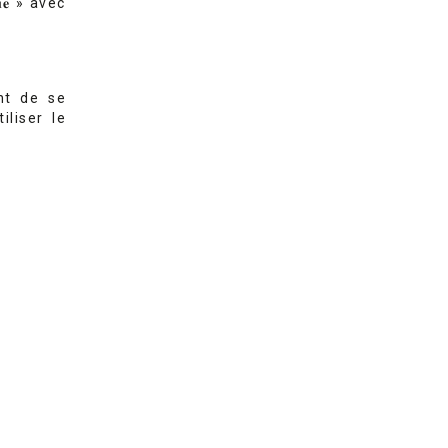
𝐪𝐮𝐞 » avec
nt de se
tiliser le