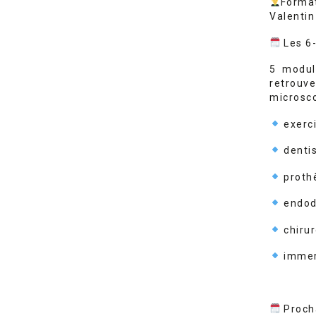
Formation 
Valentin
Les 6-
5 modul
retrouver
microsco
exerci
dentis
proth
endod
chirur
immer
Procha