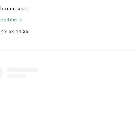
nformations :
académie
6.49.58.44.35