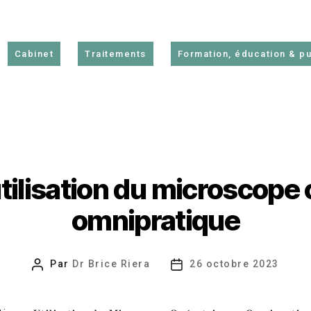
Cabinet
Traitements
Formation, éducation & pu
utilisation du microscope 
omnipratique
Par
Dr Brice Riera
26 octobre 2023
Auteur
Date
de
de
l’article
l’article