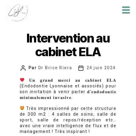
Dr
Brice
Intervention au
Riera
cabinet ELA
Par
Dr Brice Riera
24 juin 2024
Auteur
Date
de
de
𝐔𝐧 𝐠𝐫𝐚𝐧𝐝 𝐦𝐞𝐫𝐜𝐢 𝐚𝐮 𝐜𝐚𝐛𝐢𝐧𝐞𝐭 𝐄𝐋𝐀
l’article
l’article
(Endodontie Lyonnaise et associés) pour
son invitation à venir parler 𝐝’𝐞𝐧𝐝𝐨𝐝𝐨𝐧𝐭𝐢𝐞
𝐦𝐢𝐧𝐢𝐦𝐚𝐥𝐞𝐦𝐞𝐧𝐭 𝐢𝐧𝐯𝐚𝐬𝐢𝐯𝐞.
Très impressionné par cette structure
de 300 m2 : 4 salles de soins, salle de
sport, salle de repos/réception etc…
avec une vraie intelligence de flux et de
management ! Très inspirant !