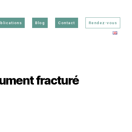
blications
Blog
Contact
Rendez-vous
rument fracturé