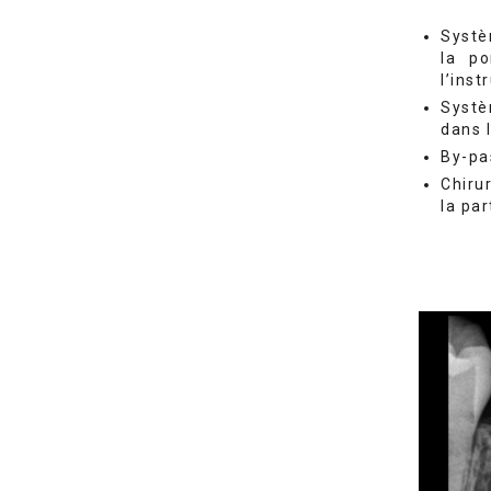
Systè
la po
l’ins
Systè
dans 
By-p
Chiru
la par