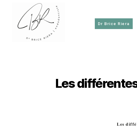
Dr Brice Riera
Dr
Brice
Riera
Les différente
𝐋𝐞𝐬 𝐝𝐢𝐟𝐟𝐞