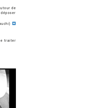
autour de
déposer
auchi)
e traiter