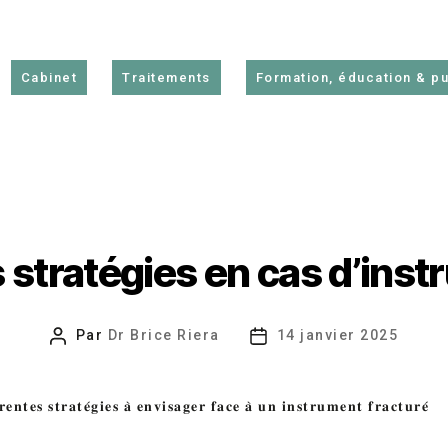
Cabinet
Traitements
Formation, éducation & pu
s stratégies en cas d’inst
Par
Dr Brice Riera
14 janvier 2025
Auteur
Date
de
de
l’article
l’article
́𝐫𝐞𝐧𝐭𝐞𝐬 𝐬𝐭𝐫𝐚𝐭𝐞́𝐠𝐢𝐞𝐬 𝐚̀ 𝐞𝐧𝐯𝐢𝐬𝐚𝐠𝐞𝐫 𝐟𝐚𝐜𝐞 𝐚̀ 𝐮𝐧 𝐢𝐧𝐬𝐭𝐫𝐮𝐦𝐞𝐧𝐭 𝐟𝐫𝐚𝐜𝐭𝐮𝐫𝐞́