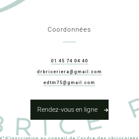
Coordonnées
01 45 74 04 40
drbriceriera@gmail.com
edtm75@gmail.com
Rendez-vous en ligne
N°d'inscription au conseil de l'ordre des chirurgien