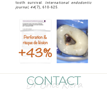
tooth survival.
International endodontic
journal
,
44
(7), 610-625.
CONTACT
Dr Brice Riera