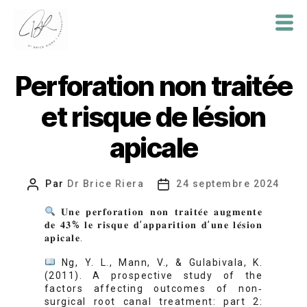
Dr
Brice
Perforation non traitée
Riera
et risque de lésion
apicale
Par
Dr Brice Riera
24 septembre 2024
Auteur
Date
de
de
𝐔𝐧𝐞 𝐩𝐞𝐫𝐟𝐨𝐫𝐚𝐭𝐢𝐨𝐧 𝐧𝐨𝐧 𝐭𝐫𝐚𝐢𝐭𝐞́𝐞 𝐚𝐮𝐠𝐦𝐞𝐧𝐭𝐞
l’article
l’article
𝐝𝐞 𝟒𝟑% 𝐥𝐞 𝐫𝐢𝐬𝐪𝐮𝐞 𝐝’𝐚𝐩𝐩𝐚𝐫𝐢𝐭𝐢𝐨𝐧 𝐝’𝐮𝐧𝐞 𝐥𝐞́𝐬𝐢𝐨𝐧
𝐚𝐩𝐢𝐜𝐚𝐥𝐞.
Ng, Y. L., Mann, V., & Gulabivala, K.
(2011). A prospective study of the
factors affecting outcomes of non‐
surgical root canal treatment: part 2: