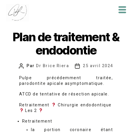
Dr
Brice
Plan de traitement &
Riera
endodontie
Par
Dr Brice Riera
25 avril 2024
Auteur
Date
de
de
Pulpe précédemment traitée,
l’article
l’article
parodontite apicale asymptomatique.
ATCD de tentative de résection apicale.
Retraitement
Chirurgie endodontique
Les 2
Retraitement
la portion coronaire étant