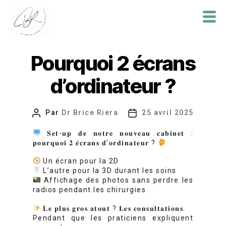
Dr
Brice
Pourquoi 2 écrans
Riera
d’ordinateur ?
Par
Dr Brice Riera
25 avril 2025
Auteur
Date
de
de
𝐒𝐞𝐭-𝐮𝐩 𝐝𝐞 𝐧𝐨𝐭𝐫𝐞 𝐧𝐨𝐮𝐯𝐞𝐚𝐮 𝐜𝐚𝐛𝐢𝐧𝐞𝐭 :
l’article
l’article
𝐩𝐨𝐮𝐫𝐪𝐮𝐨𝐢 𝟐 𝐞́𝐜𝐫𝐚𝐧𝐬 𝐝’𝐨𝐫𝐝𝐢𝐧𝐚𝐭𝐞𝐮𝐫 ?
Un écran pour la 2D
L’autre pour la 3D durant les soins
Affichage des photos sans perdre les
radios pendant les chirurgies
𝐋𝐞 𝐩𝐥𝐮𝐬 𝐠𝐫𝐨𝐬 𝐚𝐭𝐨𝐮𝐭 ? 𝐋𝐞𝐬 𝐜𝐨𝐧𝐬𝐮𝐥𝐭𝐚𝐭𝐢𝐨𝐧𝐬.
Pendant que les praticiens expliquent