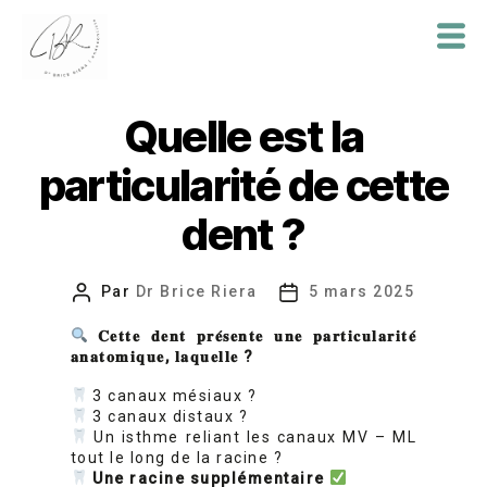
Dr
Brice
Quelle est la
Riera
particularité de cette
dent ?
Par
Dr Brice Riera
5 mars 2025
Auteur
Date
de
de
𝐂𝐞𝐭𝐭𝐞
𝐝𝐞𝐧𝐭
𝐩𝐫𝐞
𝐬𝐞𝐧𝐭𝐞
𝐮𝐧𝐞
𝐩𝐚𝐫𝐭𝐢𝐜𝐮𝐥𝐚𝐫𝐢𝐭𝐞
l’article
l’article
𝐚𝐧𝐚𝐭𝐨𝐦𝐢𝐪𝐮𝐞
,
𝐥𝐚𝐪𝐮𝐞𝐥𝐥𝐞
?
3 canaux mésiaux ?
3 canaux distaux ?
Un isthme reliant les canaux MV – ML
tout le long de la racine ?
Une racine supplémentaire