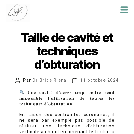
Dr
Brice
Taille de cavité et
Riera
techniques
d’obturation
Par
Dr Brice Riera
11 octobre 2024
Auteur
Date
de
de
𝐔𝐧𝐞 𝐜𝐚𝐯𝐢𝐭𝐞́ 𝐝’𝐚𝐜𝐜𝐞̀𝐬 𝐭𝐫𝐨𝐩 𝐩𝐞𝐭𝐢𝐭𝐞 𝐫𝐞𝐧𝐝
l’article
l’article
𝐢𝐦𝐩𝐨𝐬𝐬𝐢𝐛𝐥𝐞 𝐥’𝐮𝐭𝐢𝐥𝐢𝐬𝐚𝐭𝐢𝐨𝐧 𝐝𝐞 𝐭𝐨𝐮𝐭𝐞𝐬 𝐥𝐞𝐬
𝐭𝐞𝐜𝐡𝐧𝐢𝐪𝐮𝐞𝐬 𝐝’𝐨𝐛𝐭𝐮𝐫𝐚𝐭𝐢𝐨𝐧.
En raison des contraintes coronaires, il
ne sera par exemple pas possible de
réaliser une technique d’obturation
verticale à chaud en amenant le fouloir à