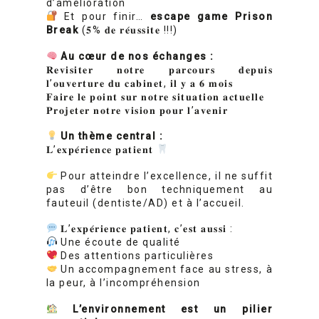
d’amélioration
Et pour finir…
escape game Prison
Break
(𝟓% 𝐝𝐞 𝐫𝐞́𝐮𝐬𝐬𝐢𝐭𝐞 !!!)
Au cœur de nos échanges :
𝐑𝐞𝐯𝐢𝐬𝐢𝐭𝐞𝐫 𝐧𝐨𝐭𝐫𝐞 𝐩𝐚𝐫𝐜𝐨𝐮𝐫𝐬 𝐝𝐞𝐩𝐮𝐢𝐬
𝐥’𝐨𝐮𝐯𝐞𝐫𝐭𝐮𝐫𝐞 𝐝𝐮 𝐜𝐚𝐛𝐢𝐧𝐞𝐭, 𝐢𝐥 𝐲 𝐚 𝟔 𝐦𝐨𝐢𝐬
𝐅𝐚𝐢𝐫𝐞 𝐥𝐞 𝐩𝐨𝐢𝐧𝐭 𝐬𝐮𝐫 𝐧𝐨𝐭𝐫𝐞 𝐬𝐢𝐭𝐮𝐚𝐭𝐢𝐨𝐧 𝐚𝐜𝐭𝐮𝐞𝐥𝐥𝐞
𝐏𝐫𝐨𝐣𝐞𝐭𝐞𝐫 𝐧𝐨𝐭𝐫𝐞 𝐯𝐢𝐬𝐢𝐨𝐧 𝐩𝐨𝐮𝐫 𝐥’𝐚𝐯𝐞𝐧𝐢𝐫
Un thème central :
𝐋’𝐞𝐱𝐩𝐞́𝐫𝐢𝐞𝐧𝐜𝐞 𝐩𝐚𝐭𝐢𝐞𝐧𝐭
Pour atteindre l’excellence, il ne suffit
pas d’être bon techniquement au
fauteuil (dentiste/AD) et à l’accueil.
𝐋’𝐞𝐱𝐩𝐞́𝐫𝐢𝐞𝐧𝐜𝐞 𝐩𝐚𝐭𝐢𝐞𝐧𝐭, 𝐜’𝐞𝐬𝐭 𝐚𝐮𝐬𝐬𝐢 :
Une écoute de qualité
Des attentions particulières
Un accompagnement face au stress, à
la peur, à l’incompréhension
L’environnement est un pilier