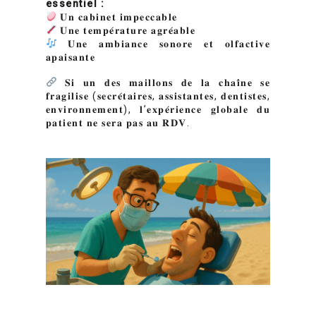
essentiel :
𝐔𝐧 𝐜𝐚𝐛𝐢𝐧𝐞𝐭 𝐢𝐦𝐩𝐞𝐜𝐜𝐚𝐛𝐥𝐞
𝐔𝐧𝐞 𝐭𝐞𝐦𝐩𝐞́𝐫𝐚𝐭𝐮𝐫𝐞 𝐚𝐠𝐫𝐞́𝐚𝐛𝐥𝐞
𝐔𝐧𝐞 𝐚𝐦𝐛𝐢𝐚𝐧𝐜𝐞 𝐬𝐨𝐧𝐨𝐫𝐞 𝐞𝐭 𝐨𝐥𝐟𝐚𝐜𝐭𝐢𝐯𝐞
𝐚𝐩𝐚𝐢𝐬𝐚𝐧𝐭𝐞
𝐒𝐢 𝐮𝐧 𝐝𝐞𝐬 𝐦𝐚𝐢𝐥𝐥𝐨𝐧𝐬 𝐝𝐞 𝐥𝐚 𝐜𝐡𝐚𝐢̂𝐧𝐞 𝐬𝐞
𝐟𝐫𝐚𝐠𝐢𝐥𝐢𝐬𝐞 (𝐬𝐞𝐜𝐫𝐞́𝐭𝐚𝐢𝐫𝐞𝐬, 𝐚𝐬𝐬𝐢𝐬𝐭𝐚𝐧𝐭𝐞𝐬, 𝐝𝐞𝐧𝐭𝐢𝐬𝐭𝐞𝐬,
𝐞𝐧𝐯𝐢𝐫𝐨𝐧𝐧𝐞𝐦𝐞𝐧𝐭), 𝐥’𝐞𝐱𝐩𝐞́𝐫𝐢𝐞𝐧𝐜𝐞 𝐠𝐥𝐨𝐛𝐚𝐥𝐞 𝐝𝐮
𝐩𝐚𝐭𝐢𝐞𝐧𝐭 𝐧𝐞 𝐬𝐞𝐫𝐚 𝐩𝐚𝐬 𝐚𝐮 𝐑𝐃𝐕.