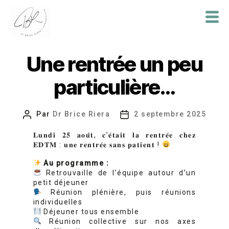
Dr
Brice
Une rentrée un peu
Riera
particulière…
Par
Dr Brice Riera
2 septembre 2025
Auteur
Date
de
de
𝐋𝐮𝐧𝐝𝐢 𝟐𝟓 𝐚𝐨𝐮̂𝐭, 𝐜’𝐞́𝐭𝐚𝐢𝐭 𝐥𝐚 𝐫𝐞𝐧𝐭𝐫𝐞́𝐞 𝐜𝐡𝐞𝐳
l’article
l’article
𝐄𝐃𝐓𝐌 : 𝐮𝐧𝐞 𝐫𝐞𝐧𝐭𝐫𝐞́𝐞 𝐬𝐚𝐧𝐬 𝐩𝐚𝐭𝐢𝐞𝐧𝐭 !
Au programme :
Retrouvaille de l’équipe autour d’un
petit déjeuner
Réunion plénière, puis réunions
individuelles
Déjeuner tous ensemble
Réunion collective sur nos axes