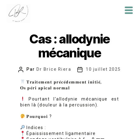
Dr
Brice
Cas : allodynie
Riera
mécanique
Par
Dr Brice Riera
10 juillet 2025
Auteur
Date
de
de
𝐓𝐫𝐚𝐢𝐭𝐞𝐦𝐞𝐧𝐭 𝐩𝐫𝐞́𝐜𝐞́𝐝𝐞𝐦𝐦𝐞𝐧𝐭 𝐢𝐧𝐢𝐭𝐢𝐞́,
l’article
l’article
𝐎𝐬 𝐩𝐞́𝐫𝐢 𝐚𝐩𝐢𝐜𝐚𝐥 𝐧𝐨𝐫𝐦𝐚𝐥
Pourtant l’allodynie mécanique est
bien là (douleur à la percussion).
𝐏𝐨𝐮𝐫𝐪𝐮𝐨𝐢 ?
Indices :
Épaississement ligamentaire