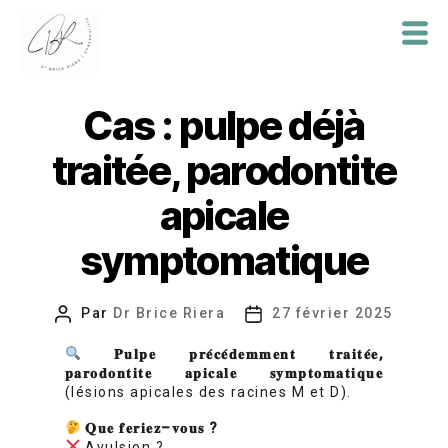
Dr
Brice
Cas : pulpe déjà
Riera
traitée, parodontite
apicale
symptomatique
Par
Dr Brice Riera
27 février 2025
Auteur
Date
de
de
𝐏𝐮𝐥𝐩𝐞
𝐩𝐫𝐞
𝐜𝐞
𝐝𝐞𝐦𝐦𝐞𝐧𝐭
𝐭𝐫𝐚𝐢𝐭𝐞
𝐞
,
l’article
l’article
𝐩𝐚𝐫𝐨𝐝𝐨𝐧𝐭𝐢𝐭𝐞
𝐚𝐩𝐢𝐜𝐚𝐥𝐞
𝐬𝐲𝐦𝐩𝐭𝐨𝐦𝐚𝐭𝐢𝐪𝐮𝐞
(lésions apicales des racines M et D).
𝐐𝐮𝐞
𝐟𝐞𝐫𝐢𝐞𝐳
–
𝐯𝐨𝐮𝐬
?
Avulsion ?