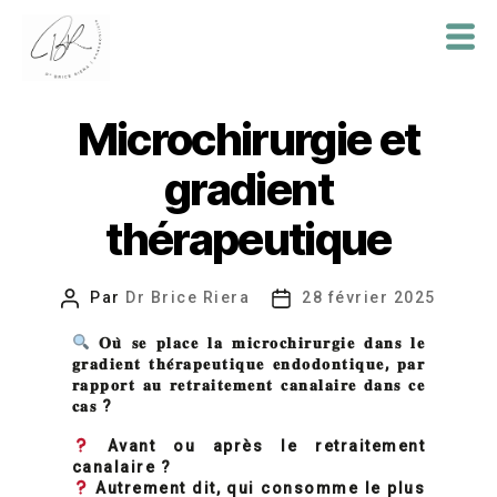
Dr
Brice
Microchirurgie et
Riera
gradient
thérapeutique
Par
Dr Brice Riera
28 février 2025
Auteur
Date
de
de
𝐎𝐮
̀
𝐬𝐞
𝐩𝐥𝐚𝐜𝐞
𝐥𝐚
𝐦𝐢𝐜𝐫𝐨𝐜𝐡𝐢𝐫𝐮𝐫𝐠𝐢𝐞
𝐝𝐚𝐧𝐬
𝐥𝐞
l’article
l’article
𝐠𝐫𝐚𝐝𝐢𝐞𝐧𝐭
𝐭𝐡𝐞
𝐫𝐚𝐩𝐞𝐮𝐭𝐢𝐪𝐮𝐞
𝐞𝐧𝐝𝐨𝐝𝐨𝐧𝐭𝐢𝐪𝐮𝐞
,
𝐩𝐚𝐫
𝐫𝐚𝐩𝐩𝐨𝐫𝐭
𝐚𝐮
𝐫𝐞𝐭𝐫𝐚𝐢𝐭𝐞𝐦𝐞𝐧𝐭
𝐜𝐚𝐧𝐚𝐥𝐚𝐢𝐫𝐞
𝐝𝐚𝐧𝐬
𝐜𝐞
𝐜𝐚𝐬
?
Avant ou après le retraitement
canalaire ?
Autrement dit, qui consomme le plus