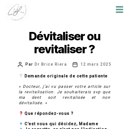
Dr
Brice
Dévitaliser ou
Riera
revitaliser ?
Par
Dr Brice Riera
12 mars 2025
Auteur
Date
de
de
Demande originale de cette patiente
l’article
l’article
« Docteur, j’ai vu passer votre article sur
la revitalisation. Je souhaiterais svp que
ma dent soit revitalisée et non
dévitalisée. »
Que répondez-vous ?
C’est vous qui décidez, Madame