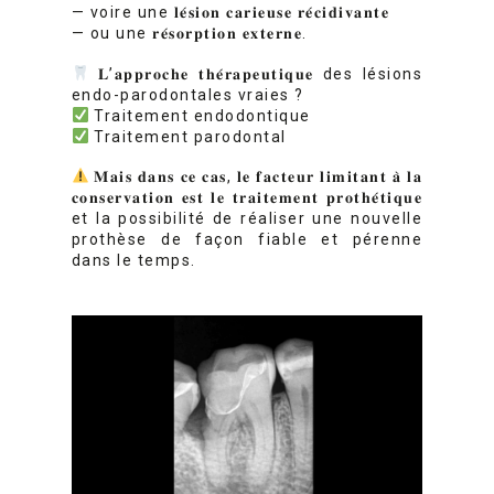
— voire une 𝐥𝐞́𝐬𝐢𝐨𝐧 𝐜𝐚𝐫𝐢𝐞𝐮𝐬𝐞 𝐫𝐞́𝐜𝐢𝐝𝐢𝐯𝐚𝐧𝐭𝐞
— ou une 𝐫𝐞́𝐬𝐨𝐫𝐩𝐭𝐢𝐨𝐧 𝐞𝐱𝐭𝐞𝐫𝐧𝐞.
𝐋’𝐚𝐩𝐩𝐫𝐨𝐜𝐡𝐞 𝐭𝐡𝐞́𝐫𝐚𝐩𝐞𝐮𝐭𝐢𝐪𝐮𝐞 des lésions
endo-parodontales vraies ?
Traitement endodontique
Traitement parodontal
𝐌𝐚𝐢𝐬 𝐝𝐚𝐧𝐬 𝐜𝐞 𝐜𝐚𝐬, 𝐥𝐞 𝐟𝐚𝐜𝐭𝐞𝐮𝐫 𝐥𝐢𝐦𝐢𝐭𝐚𝐧𝐭 𝐚̀ 𝐥𝐚
𝐜𝐨𝐧𝐬𝐞𝐫𝐯𝐚𝐭𝐢𝐨𝐧 𝐞𝐬𝐭 𝐥𝐞 𝐭𝐫𝐚𝐢𝐭𝐞𝐦𝐞𝐧𝐭 𝐩𝐫𝐨𝐭𝐡𝐞́𝐭𝐢𝐪𝐮𝐞
et la possibilité de réaliser une nouvelle
prothèse de façon fiable et pérenne
dans le temps.